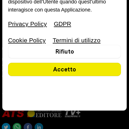
dispositivo dell’Utente quando quest’ultimo
interagisce con questa Applicazione.
Privacy Policy
GDPR
Cookie Policy
Termini di utilizzo
Introduzione alla Ginnastica Correttiva
MASTER IN GINNASTICA CORRETTIVA
Rifiuto
Il più alto livello di formazione per qualificarsi professionalmente
con il programma più completo e aggiornato al mondo. 9 Moduli
Accetto
didattici approfonditi, il cui scopo è trasferire le più aggiornate
competenze scientifiche.
2
10
Livello
2