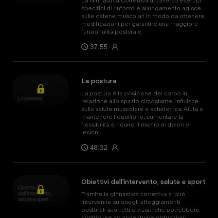
La Ginnastica Correttiva attraverso esercizi
specifici di rinforzo e allungamento agisce
sulle catene muscolari in modo da ottenere
modificazioni per garantire una maggiore
funzionalità posturale.
37:55
La postura
La postura è la posizione del corpo in
relazione allo spazio circostante, influisce
sulla salute muscolare e scheletrica. Aiuta a
mantenere l'equilibrio, aumentare la
flessibilità e ridurre il rischio di dolori e
lesioni.
48:32
Obiettivi dell'intervento, salute e sport
Tramite la ginnastica correttiva si può
intervenire su quegli atteggiamenti
posturali scorretti o viziati che potrebbero
contribuire ad accentuare disfunzioni