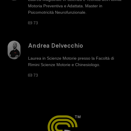
Miglioramento della qualità del gesto
Motoria Preventiva e Adattata. Master in
Psicomotricità Neurofunzionale.
Meccanismo di controllo posturale
73
Apparato muscolo-scheletrico
Sistema vestibolare
Andrea Delvecchio
Sistema stomatognatico
Laurea in Scienze Motorie presso la Facoltà di
Sistema visivo
Rimini Scienze Motorie e Chinesiologo.
Sistema cutaneo
73
Postura e dolore
Legge di Pende-Stratz
Test di Risser
Legge di Delpech