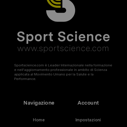
Ruolo e funzione della fascia muscolare
Alterazioni delle catene miofasciali
Raccolta dati e storia del cliente
Osservazione e test statici
Test statico-dinamici
Scheda di valutazione e griglia
Sportscience.com è Leader Internazionale nella formazione
e nell'aggiornamento professionale in ambito di Scienza
applicata al Movimento Umano per la Salute e la
Fase di intervento
Performance.
Programmazione one to one
Strumentazione, esercizi e EBP
Navigazione
Account
Home
Impostazioni