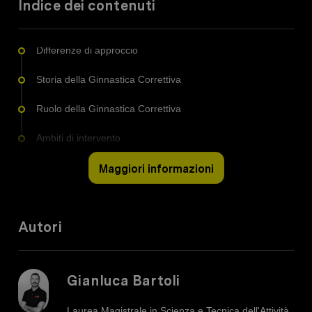
Indice dei contenuti
Differenze di approccio
Storia della Ginnastica Correttiva
Ruolo della Ginnastica Correttiva
Ambiti di intervento
Obiettivi comuni di intervento
Maggiori informazioni
Modalità dell'intervento
Autori
Canoni di una corretta postura
Paramorfismi e dismorfismi
Gianluca Bartoli
Prevenzione di discomfort e infortuni
Laurea Magistrale in Scienza e Tecnica dell'Attività